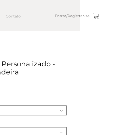
Entrar/Registrar-se
Contato
 Personalizado -
deira
ço